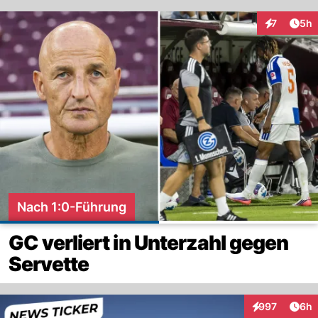
Arti
7
5h
Interaktion
Nach 1:0-Führung
GC verliert in Unterzahl gegen
Servette
Arti
997
6h
Interaktionen