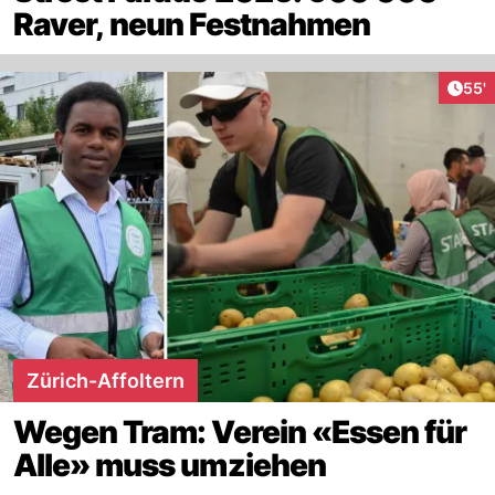
Raver, neun Festnahmen
Arti
55'
Zürich-Affoltern
Wegen Tram: Verein «Essen für
Alle» muss umziehen