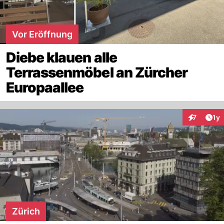
Vor Eröffnung
Diebe klauen alle
Terrassenmöbel an Zürcher
Europaallee
Art
7
1y
Interaktion
Zürich