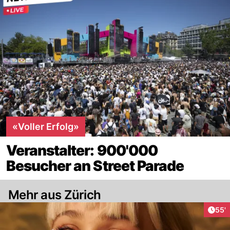
«Voller Erfolg»
Veranstalter: 900'000
Besucher an Street Parade
Mehr aus Zürich
Arti
55'