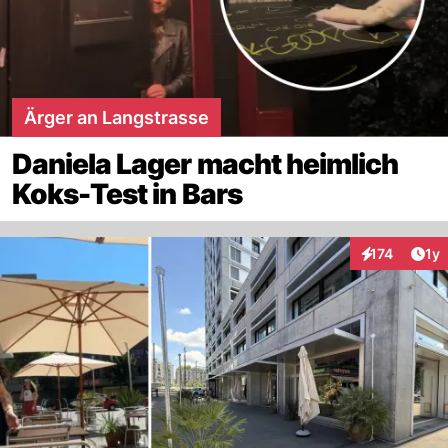
Ärger an Langstrasse
Daniela Lager macht heimlich
Koks-Test in Bars
Art
174
1y
Interaktionen