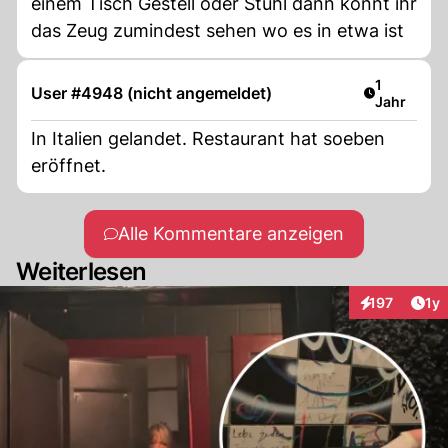
einem Tisch Gestell oder Stuhl dann könnt ihr
das Zeug zumindest sehen wo es in etwa ist
Artikel ver
1
User #4948 (nicht angemeldet)
Jahr
In Italien gelandet. Restaurant hat soeben
eröffnet.
Alle Kommentare anzeigen
Weiterlesen
Art
197
1y
Interaktionen