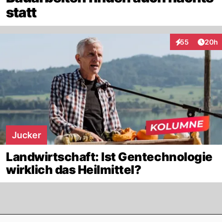
statt
Artik
55
20h
Interaktionen
Jucker
Landwirtschaft: Ist Gentechnologie
wirklich das Heilmittel?