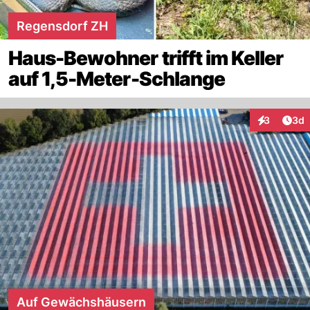
Regensdorf ZH
Haus-Bewohner trifft im Keller
auf 1,5-Meter-Schlange
Arti
3
3d
Interaktion
Auf Gewächshäusern