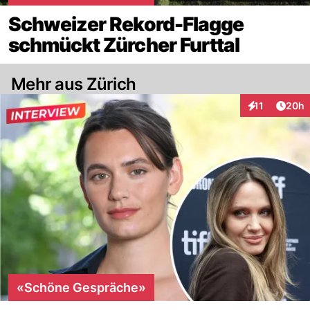
Schweizer Rekord-Flagge
schmückt Zürcher Furttal
Mehr aus Zürich
Artik
11
20h
Interaktionen
«Schöne Gespräche»