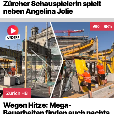
Zürcher Schauspielerin spielt
neben Angelina Jolie
Arti
80
7h
Interaktionen
Zürich HB
Wegen Hitze: Mega-
Bauarbeiten finden auch nachts