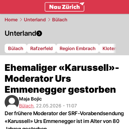
zurich.
NAU.ch
Home
Unterland
Bülach
Unterland
Bülach
Rafzerfeld
Region Embrach
Kloten
Di
Ehemaliger «Karussell»-
Moderator Urs
Emmenegger gestorben
Maja Bojic
Bülach
,
22.05.2026 - 11:07
Der frühere Moderator der SRF-Vorabendsendung
«Karussell» Urs Emmenegger ist im Alter von 80
Jahren gestorben.