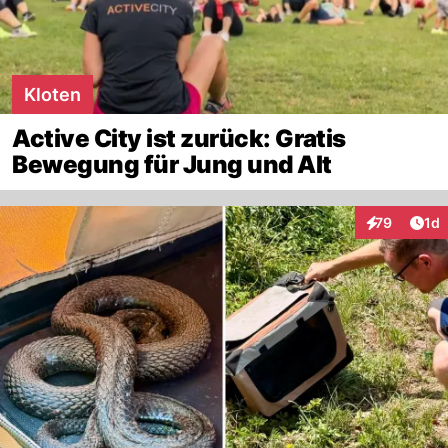
Kloten
Active City ist zurück: Gratis
Bewegung für Jung und Alt
Art
79
1d
Interaktione