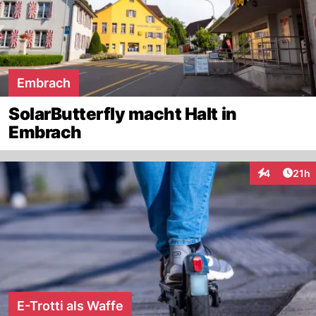
Embrach
SolarButterfly macht Halt in
Embrach
Artik
4
21h
Interaktione
E-Trotti als Waffe