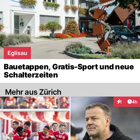
Eglisau
Bauetappen, Gratis-Sport und neue
Schalterzeiten
Mehr aus Zürich
Arti
1
4h
Interaktion