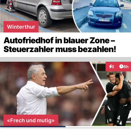
Winterthur
Autofriedhof in blauer Zone –
Steuerzahler muss bezahlen!
Arti
3
6h
Interaktion
«Frech und mutig»