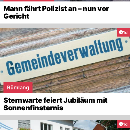
Mann fährt Polizist an – nun vor
Gericht
Art
1d
Rümlang
Sternwarte feiert Jubiläum mit
Sonnenfinsternis
Art
1d