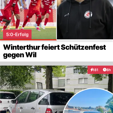
5:0-Erfolg
Winterthur feiert Schützenfest
gegen Wil
Arti
181
8h
Interaktionen