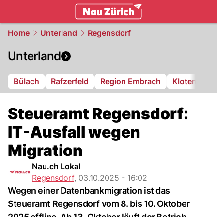
zurich.
NAU.ch
Home
Unterland
Regensdorf
Unterland
Bülach
Rafzerfeld
Region Embrach
Kloten
Di
Steueramt Regensdorf:
IT-Ausfall wegen
Migration
Nau.ch Lokal
Regensdorf
,
03.10.2025 - 16:02
Wegen einer Datenbankmigration ist das
Steueramt Regensdorf vom 8. bis 10. Oktober
2025 offline. Ab 13. Oktober läuft der Betrieb